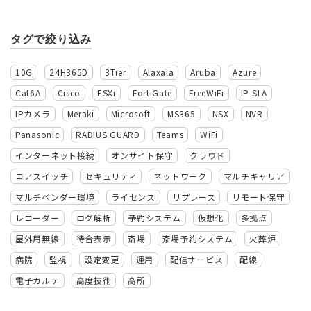
タグで絞り込み
10G
24H365D
3Tier
Alaxala
Aruba
Azure
Cat6A
Cisco
ESXi
FortiGate
FreeWiFi
IP SLA
IPカメラ
Meraki
Microsoft
MS365
NSX
NVR
Panasonic
RADIUS GUARD
Teams
WiFi
インターネット接続
オンサイト保守
クラウド
コアスイッチ
セキュリティ
ネットワーク
マルチキャリア
マルチベンダー環境
ライセンス
リプレース
リモート保守
レコーダー
ログ解析
予約システム
仮想化
多拠点
屋外用無線
待合表示
斎場
斎場予約システム
火葬炉
病院
監視
設定変更
運用
配信サービス
配線
電子カルテ
高度技術
高所