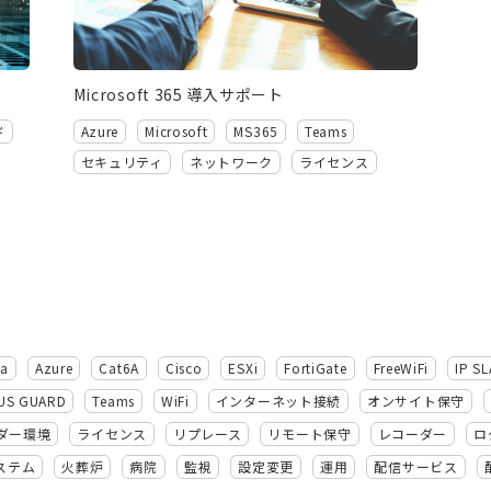
Microsoft 365 導入サポート
ド
Azure
Microsoft
MS365
Teams
セキュリティ
ネットワーク
ライセンス
ba
Azure
Cat6A
Cisco
ESXi
FortiGate
FreeWiFi
IP SL
US GUARD
Teams
WiFi
インターネット接続
オンサイト保守
ダー環境
ライセンス
リプレース
リモート保守
レコーダー
ロ
ステム
火葬炉
病院
監視
設定変更
運用
配信サービス