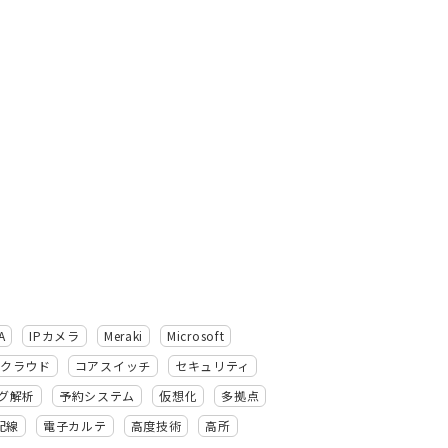
A
IPカメラ
Meraki
Microsoft
クラウド
コアスイッチ
セキュリティ
グ解析
予約システム
仮想化
多拠点
配線
電子カルテ
高度技術
高所