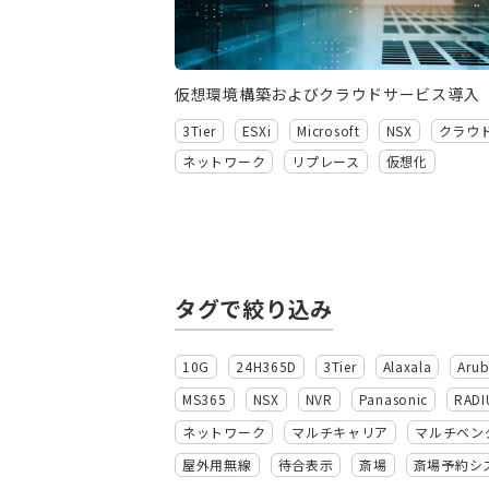
仮想環境構築およびクラウドサービス導入
3Tier
ESXi
Microsoft
NSX
クラウ
ネットワーク
リプレース
仮想化
タグで絞り込み
10G
24H365D
3Tier
Alaxala
Aru
MS365
NSX
NVR
Panasonic
RADI
ネットワーク
マルチキャリア
マルチベン
屋外用無線
待合表示
斎場
斎場予約シ