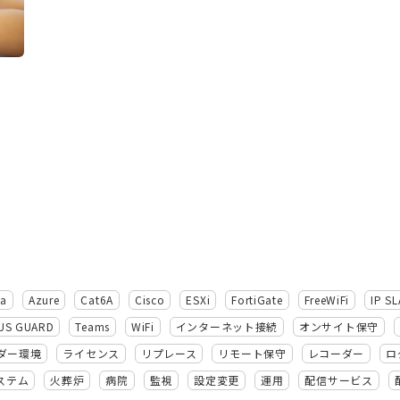
ba
Azure
Cat6A
Cisco
ESXi
FortiGate
FreeWiFi
IP SL
US GUARD
Teams
WiFi
インターネット接続
オンサイト保守
ダー環境
ライセンス
リプレース
リモート保守
レコーダー
ロ
ステム
火葬炉
病院
監視
設定変更
運用
配信サービス