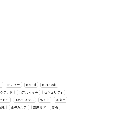
A
IPカメラ
Meraki
Microsoft
クラウド
コアスイッチ
セキュリティ
グ解析
予約システム
仮想化
多拠点
配線
電子カルテ
高度技術
高所