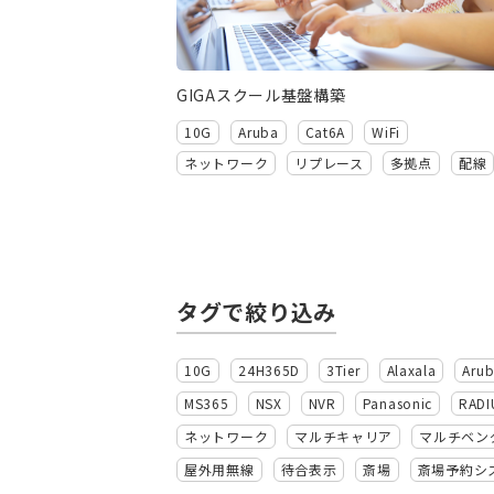
GIGAスクール基盤構築
10G
Aruba
Cat6A
WiFi
ネットワーク
リプレース
多拠点
配線
タグで絞り込み
10G
24H365D
3Tier
Alaxala
Aru
MS365
NSX
NVR
Panasonic
RADI
ネットワーク
マルチキャリア
マルチベン
屋外用無線
待合表示
斎場
斎場予約シ