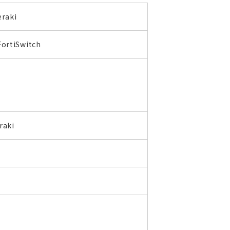
eraki
FortiSwitch
raki