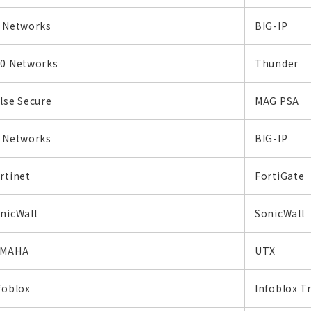
 Networks
BIG-IP
0 Networks
Thunder
lse Secure
MAG PSA
 Networks
BIG-IP
rtinet
FortiGate
nicWall
SonicWall
AMAHA
UTX
foblox
Infoblox Tr