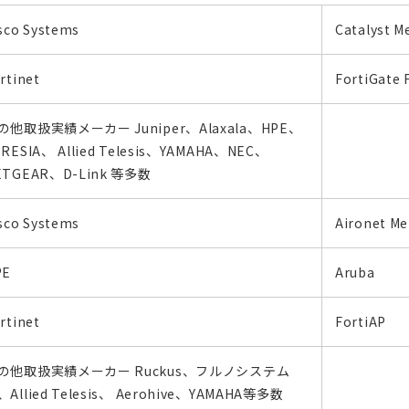
sco Systems
Catalyst M
rtinet
FortiGate 
の他取扱実績メーカー Juniper、Alaxala、HPE、
RESIA、 Allied Telesis、YAMAHA、NEC、
ETGEAR、D-Link 等多数
sco Systems
Aironet Me
PE
Aruba
rtinet
FortiAP
の他取扱実績メーカー Ruckus、フルノシステム
、Allied Telesis、 Aerohive、YAMAHA等多数