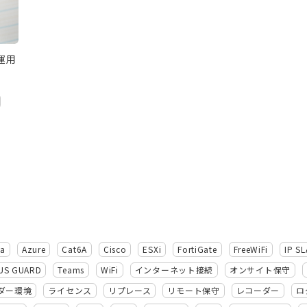
運用
ba
Azure
Cat6A
Cisco
ESXi
FortiGate
FreeWiFi
IP SL
US GUARD
Teams
WiFi
インターネット接続
オンサイト保守
ダー環境
ライセンス
リプレース
リモート保守
レコーダー
ロ