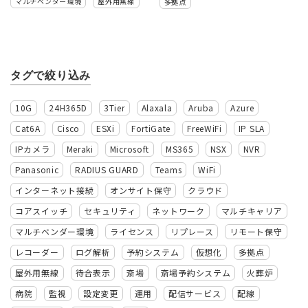
マルチベンダー環境
屋外用無線
多拠点
タグで絞り込み
10G
24H365D
3Tier
Alaxala
Aruba
Azure
Cat6A
Cisco
ESXi
FortiGate
FreeWiFi
IP SLA
IPカメラ
Meraki
Microsoft
MS365
NSX
NVR
Panasonic
RADIUS GUARD
Teams
WiFi
インターネット接続
オンサイト保守
クラウド
コアスイッチ
セキュリティ
ネットワーク
マルチキャリア
マルチベンダー環境
ライセンス
リプレース
リモート保守
レコーダー
ログ解析
予約システム
仮想化
多拠点
屋外用無線
待合表示
斎場
斎場予約システム
火葬炉
病院
監視
設定変更
運用
配信サービス
配線