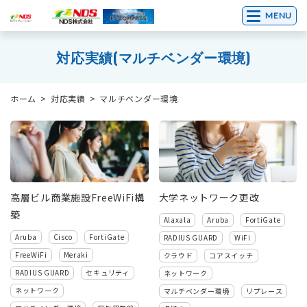
MENU
対応実績(マルチベンダー環境)
ホーム
対応実績
マルチベンダー環境
高層ビル商業施設FreeWiFi構
大学ネットワーク更改
築
Alaxala
Aruba
FortiGate
Aruba
Cisco
FortiGate
RADIUS GUARD
WiFi
FreeWiFi
Meraki
クラウド
コアスイッチ
RADIUS GUARD
セキュリティ
ネットワーク
ネットワーク
マルチベンダー環境
リプレース