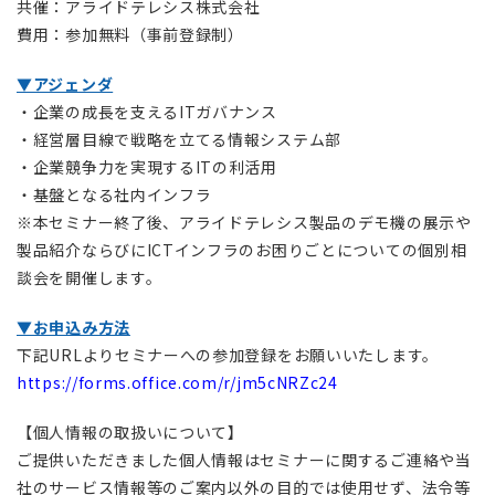
共催：アライドテレシス株式会社
費用：参加無料（事前登録制）
▼アジェンダ
・企業の成長を支えるITガバナンス
・経営層目線で戦略を立てる情報システム部
・企業競争力を実現するITの利活用
・基盤となる社内インフラ
※本セミナー終了後、アライドテレシス製品のデモ機の展示や
製品紹介ならびにICTインフラのお困りごとについての個別相
談会を開催します。
▼お申込み方法
下記URLよりセミナーへの参加登録をお願いいたします。
https://forms.office.com/r/jm5cNRZc24
【個人情報の取扱いについて】
ご提供いただきました個人情報はセミナーに関するご連絡や当
社のサービス情報等のご案内以外の目的では使用せず、法令等